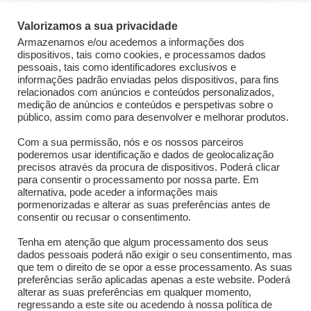
Valorizamos a sua privacidade
Armazenamos e/ou acedemos a informações dos
STICKY POST
dispositivos, tais como cookies, e processamos dados
pessoais, tais como identificadores exclusivos e
informações padrão enviadas pelos dispositivos, para fins
relacionados com anúncios e conteúdos personalizados,
medição de anúncios e conteúdos e perspetivas sobre o
público, assim como para desenvolver e melhorar produtos.
Com a sua permissão, nós e os nossos parceiros
poderemos usar identificação e dados de geolocalização
precisos através da procura de dispositivos. Poderá clicar
para consentir o processamento por nossa parte. Em
SIC Esperança
alternativa, pode aceder a informações mais
pormenorizadas e alterar as suas preferências antes de
consentir ou recusar o consentimento.
Inscrições do Concurso Pulseiras Solidárias 2026
abertas!
Tenha em atenção que algum processamento dos seus
dados pessoais poderá não exigir o seu consentimento, mas
Maio 15, 2026
•
SIC Esperança
que tem o direito de se opor a esse processamento. As suas
preferências serão aplicadas apenas a este website. Poderá
alterar as suas preferências em qualquer momento,
regressando a este site ou acedendo à nossa política de