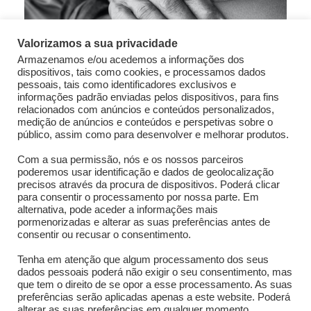
Valorizamos a sua privacidade
Armazenamos e/ou acedemos a informações dos
dispositivos, tais como cookies, e processamos dados
pessoais, tais como identificadores exclusivos e
informações padrão enviadas pelos dispositivos, para fins
relacionados com anúncios e conteúdos personalizados,
medição de anúncios e conteúdos e perspetivas sobre o
público, assim como para desenvolver e melhorar produtos.
JOHN D. CLAUSE VP OF
Com a sua permissão, nós e os nossos parceiros
PHILANTHROPY
poderemos usar identificação e dados de geolocalização
precisos através da procura de dispositivos. Poderá clicar
Funding
/
Home
para consentir o processamento por nossa parte. Em
alternativa, pode aceder a informações mais
pormenorizadas e alterar as suas preferências antes de
consentir ou recusar o consentimento.
Tenha em atenção que algum processamento dos seus
dados pessoais poderá não exigir o seu consentimento, mas
que tem o direito de se opor a esse processamento. As suas
preferências serão aplicadas apenas a este website. Poderá
alterar as suas preferências em qualquer momento,