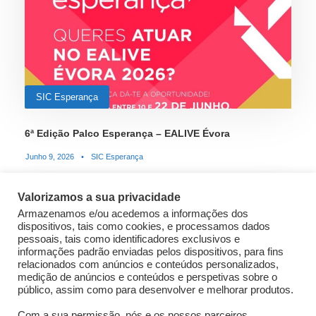
SIC Esperança
6ª Edição Palco Esperança – EALIVE Évora
Junho 9, 2026
•
SIC Esperança
Valorizamos a sua privacidade
Armazenamos e/ou acedemos a informações dos
STICKY POST
dispositivos, tais como cookies, e processamos dados
pessoais, tais como identificadores exclusivos e
informações padrão enviadas pelos dispositivos, para fins
relacionados com anúncios e conteúdos personalizados,
medição de anúncios e conteúdos e perspetivas sobre o
público, assim como para desenvolver e melhorar produtos.
Com a sua permissão, nós e os nossos parceiros